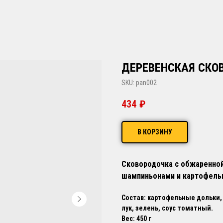
ДЕРЕВЕНСКАЯ СКО
SKU:
pan002
434
₽
В КОРЗИНУ
Сковородочка с обжаренной
шампиньонами и картофель
Состав: картофельные дольки,
лук, зелень, соус томатный.
Вес: 450 г