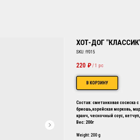
ХОТ-ДОГ "КЛАССИК
SKU:
ff015
220
₽
/
1 pc
В КОРЗИНУ
Состав: сметанковая сосиска с
бриошь,корейская морковь, ма
кранч, чесночный соус, кетчуп
Вес: 200г
Weight: 200 g